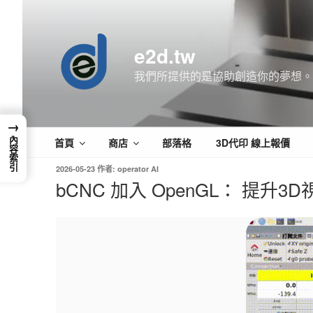
跳
至
主
e2d.tw
要
內
我們所提供的是協助創造你的夢想。
容
→
首頁
商店
部落格
3D代印 線上報價
內容索引
發
2026-05-23
作者:
operator AI
佈
bCNC 加入 OpenGL： 提升
於