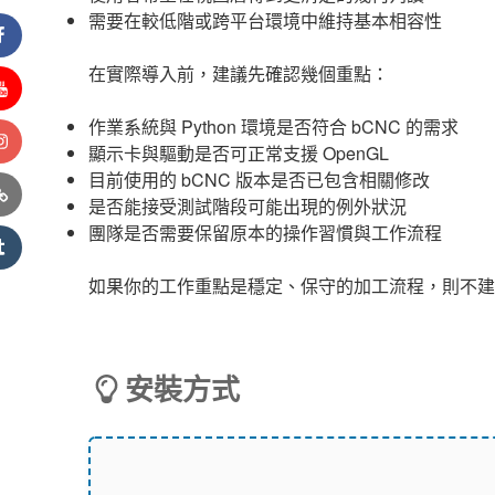
需要在較低階或跨平台環境中維持基本相容性
acebook
在實際導入前，建議先確認幾個重點：
outube
作業系統與 Python 環境是否符合 bCNC 的需求
nstagram
顯示卡與驅動是否可正常支援 OpenGL
目前使用的 bCNC 版本是否已包含相關修改
(Twitter)
是否能接受測試階段可能出現的例外狀況
團隊是否需要保留原本的操作習慣與工作流程
umblr
如果你的工作重點是穩定、保守的加工流程，則不建
安裝方式