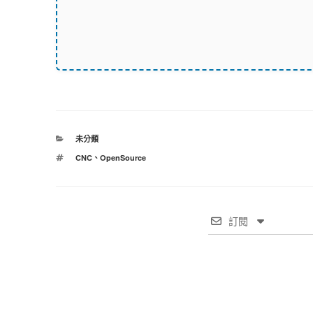
分
未分類
類
標
CNC
、
OpenSource
籤
訂閱