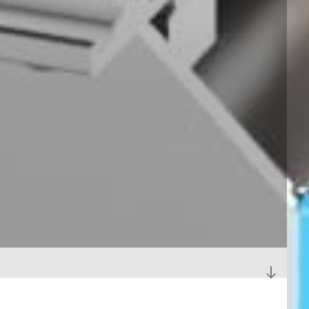
向
下
捲