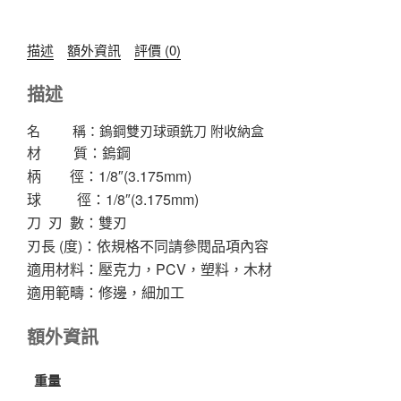
銑
刀
描述
額外資訊
評價 (0)
雙
刃
描述
木
工
名 稱：鎢鋼雙刃球頭銑刀 附收納盒
用
材 質：鎢鋼
柄
柄 徑：1/8″(3.175mm)
徑
球 徑：1/8″(3.175mm)
=
刀 刃 數：雙刃
球
刃長 (度)：依規格不同請參閱品項內容
徑:1/8"
適用材料：壓克力，PCV，塑料，木材
(3.175mm)
適用範疇：修邊，細加工
數
量
額外資訊
重量