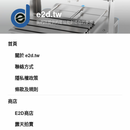
跳
至
e2d.tw
主
我們所提供的是協助創造你的夢想。
要
內
容
首頁
關於 e2d.tw
聯絡方式
隱私權政策
條款及規則
商店
E2D商店
露天拍賣