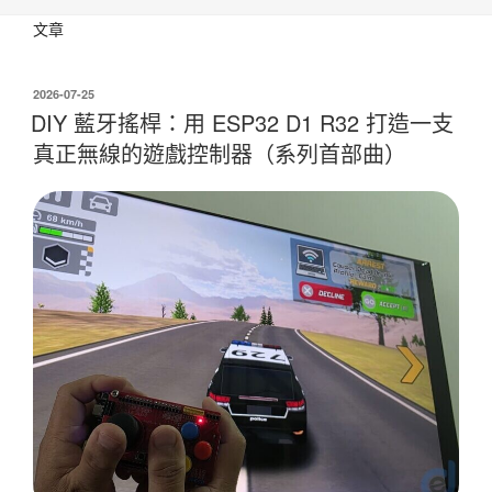
文章
發
2026-07-25
佈
DIY 藍牙搖桿：用 ESP32 D1 R32 打造一支
於
真正無線的遊戲控制器（系列首部曲）