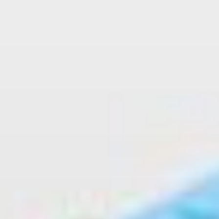
跳
至
主
要
內
容