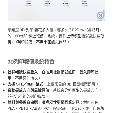
支
真
正
無
線
想知道
3D 列印
要花多少錢、等多久？E2D.tw（易特丹）
的
的「3D代印 線上報價」系統，讓你上傳模型後就能快速取
遊
得 3D列印報價，不用來回訊息詢問。
戲
控
制
3D列印報價系統特色
器
（系
社群帳號快速登入
：直接用社群帳號註冊／登入即可使
列
用，不用另外填表。
首
支援 STL／3MF 格式
：上傳常見的 3D 模型檔案即可。
部
自動擺放方向與風險評估
：系統會分析模型的擺放方向，
曲）〉
並提示可能的列印風險。
材料與參數自由選，噴嘴尺寸更是同業少見
：材料可選
PLA、PETG、ABS、PC、PA6-GF、TPU95，並可自選顏