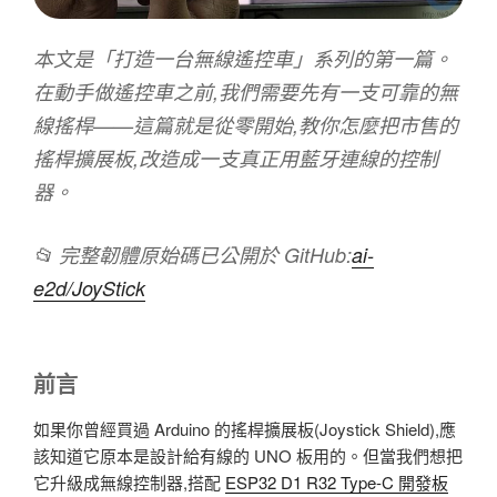
本文是「打造一台無線遙控車」系列的第一篇。
在動手做遙控車之前,我們需要先有一支可靠的無
線搖桿——這篇就是從零開始,教你怎麼把市售的
搖桿擴展板,改造成一支真正用藍牙連線的控制
器。
📂 完整韌體原始碼已公開於 GitHub:
ai-
e2d/JoyStick
前言
如果你曾經買過 Arduino 的搖桿擴展板(Joystick Shield),應
該知道它原本是設計給有線的 UNO 板用的。但當我們想把
它升級成無線控制器,搭配
ESP32 D1 R32 Type-C 開發板