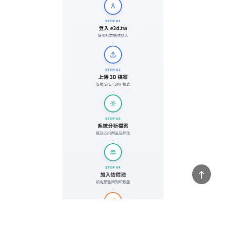
Back
to
top