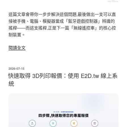
這篇文章會帶你一步步解決這個問題,最後做出一支可以直
接被手機、電腦、模擬器當成「藍牙遊戲控制器」辨識的
搖桿——而這支搖桿,正是下一篇「無線遙控車」的核心控
制裝置。
〈DIY
閱讀全文
藍
牙
搖
發
2026-07-15
佈
桿：
快速取得 3D列印報價：使用 E2D.tw 線上系
於
用
統
ESP32
D1
R32
打
造
一